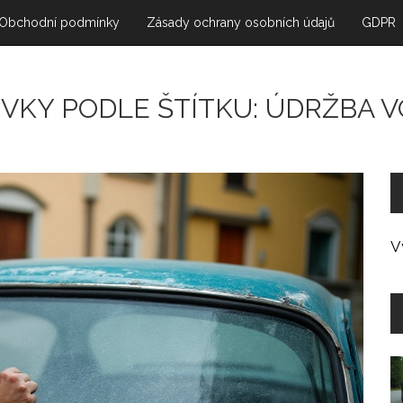
Obchodní podmínky
Zásady ochrany osobních údajů
GDPR
ĚVKY PODLE ŠTÍTKU: ÚDRŽBA V
V