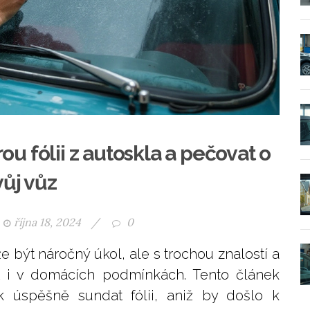
ou fólii z autoskla a pečovat o
vůj vůz
října 18, 2024
/
0
e být náročný úkol, ale s trochou znalostí a
t i v domácích podmínkách. Tento článek
ak úspěšně sundat fólii, aniž by došlo k