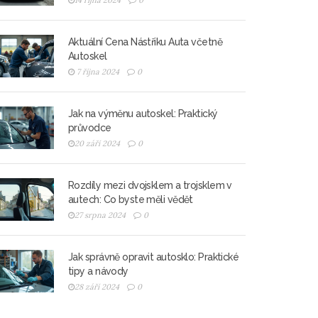
14 října 2024
0
Aktuální Cena Nástřiku Auta včetně
Autoskel
7 října 2024
0
Jak na výměnu autoskel: Praktický
průvodce
20 září 2024
0
Rozdíly mezi dvojsklem a trojsklem v
autech: Co byste měli vědět
27 srpna 2024
0
Jak správně opravit autosklo: Praktické
tipy a návody
28 září 2024
0