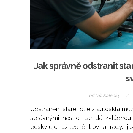
Jak správně odstranit star
s
od
Vít Kalecký
/
Odstranění staré fólie z autoskla můž
správnými nástroji se dá zvládnou
poskytuje užitečné tipy a rady, j