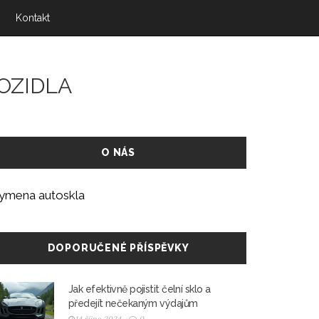
Kontakt
OZIDLA
O NÁS
ymena autoskla
DOPORUČENÉ PŘÍSPĚVKY
Jak efektivně pojistit čelní sklo a
předejít nečekaným výdajům