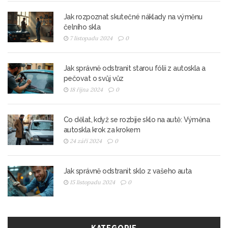
Jak rozpoznat skutečné náklady na výměnu
čelního skla
7 listopadu 2024
0
Jak správně odstranit starou fólii z autoskla a
pečovat o svůj vůz
18 října 2024
0
Co dělat, když se rozbije sklo na autě: Výměna
autoskla krok za krokem
24 září 2024
0
Jak správně odstranit sklo z vašeho auta
15 listopadu 2024
0