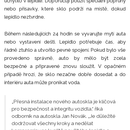
uchytilo v lepidle. Doporučuji použít speciální popruhy
nebo přísavky, které sklo podrží na místě, dokud
lepidlo neztvrdne.
Během následujících 24 hodin se vyvarujte mytí auta
nebo vystavení dešti. Lepidlo potřebuje čas, aby
řádně ztuhlo a utvořilo pevné spojení. Pokud bylo vše
provedeno správně, auto by mělo být zcela
bezpečné a připravené znovu sloužit. V opačném
případě hrozí, že sklo nezačne dobře dosedat a do
interiéru auta může pronikat voda.
„Přesná instalace nového autoskla je klíčová
pro bezpečnost a integritu vozidla,“ říká
odborník na autoskla Jan Novák. „Je důležité
dodržovat všechny kroky a nedělat