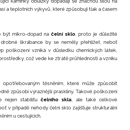
kující kamínky oblázky dopadají se značnou silou na
así a teplotních výkyvů, které způsobují tlak a časem
e být mikro-dopad na
čelní sklo
, proto je důležité
i drobné škrábance by se neměly přehlížet, neboť
í typ poškození vzniká v důsledku chemických látek,
rostředky, což vede ke ztrátě průhlednosti a vzniku
s opotřebovaným těsněním, které může způsobit
sledně způsobí výraznější praskliny. Takové poškození
e nejen stabilitu
čelního skla
, ale také celkové
boť v případě nehody čelní sklo zajišťuje strukturální
ěním u cestujících.