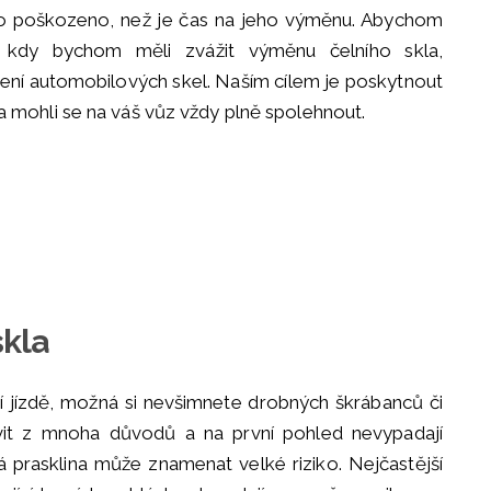
lo poškozeno, než je čas na jeho výměnu. Abychom
kdy bychom měli zvážit výměnu čelního skla,
í automobilových skel. Naším cílem je poskytnout
čí a mohli se na váš vůz vždy plně spolehnout.
skla
í jízdě, možná si nevšimnete drobných škrábanců či
vit z mnoha důvodů a na první pohled nevypadají
á prasklina může znamenat velké riziko. Nejčastější