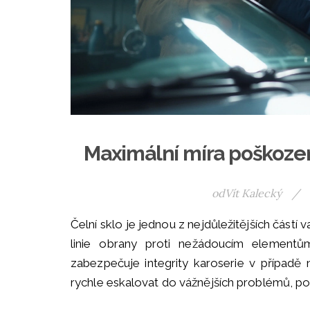
Maximální míra poškozen
od
Vít Kalecký
/
Čelní sklo je jednou z nejdůležitějších částí 
linie obrany proti nežádoucím element
zabezpečuje integrity karoserie v případě
rychle eskalovat do vážnějších problémů, po