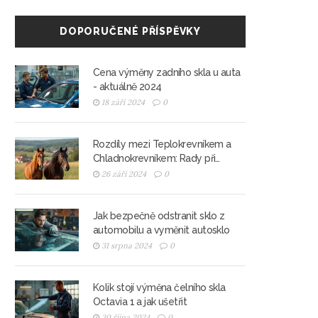
DOPORUČENÉ PŘÍSPĚVKY
Cena výměny zadního skla u auta
- aktuálně 2024
18 září 2024
0
Rozdíly mezi Teplokrevníkem a
Chladnokrevníkem: Rady při
výměně autoskla
26 září 2024
0
Jak bezpečně odstranit sklo z
automobilu a vyměnit autosklo
31 srpna 2024
0
Kolik stojí výměna čelního skla
Octavia 1 a jak ušetřit
30 října 2024
0