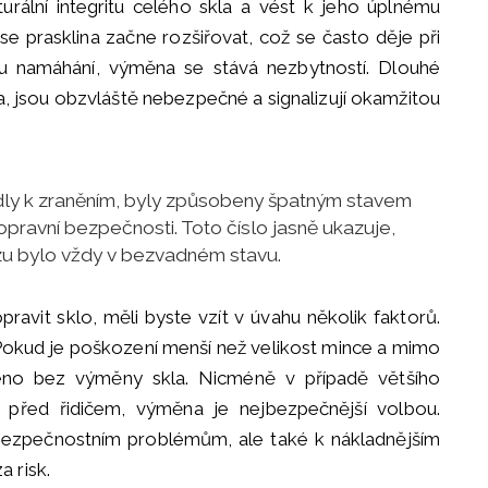
turální integritu celého skla a vést k jeho úplnému
e prasklina začne rozšiřovat, což se často děje při
 namáhání, výměna se stává nezbytností. Dlouhé
la, jsou obzvláště nebezpečné a signalizují okamžitou
edly k zraněním, byly způsobeny špatným stavem
dopravní bezpečnosti. Toto číslo jasně ukazuje,
u bylo vždy v bezvadném stavu.
avit sklo, měli byste vzít v úvahu několik faktorů.
 Pokud je poškození menší než velikost mince a mimo
eno bez výměny skla. Nicméně v případě většího
před řidičem, výměna je nejbezpečnější volbou.
ezpečnostním problémům, ale také k nákladnějším
 risk.