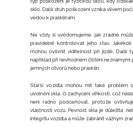
typ poškození je fyzickou silou, kdy odska
sklo. Další druh poškození vzniká vlivem poč
vedou k prasklinám.
Ne vždy si uvědomujeme, jak zrádné můž
pravidelně kontrolovat jeho stav. Jakékol
mohou ovlivnit viditelnost při jízdě. Dalš
například při nevhodném čištění neznámými p
jemných otvorů nebo prasklin.
Starší vozidla mohou mít také problém 
uvolnění skla, či zachycení vlhkosti, což ná
není radno podceňovat, protože ovlivňuj
vlastnosti vozu. Pevnost skla je důležitá, ne
integritu vozidla a může zabránit vážným zran