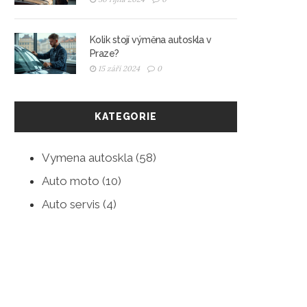
Kolik stojí výměna autoskla v
Praze?
15 září 2024
0
KATEGORIE
Vymena autoskla
(58)
Auto moto
(10)
Auto servis
(4)