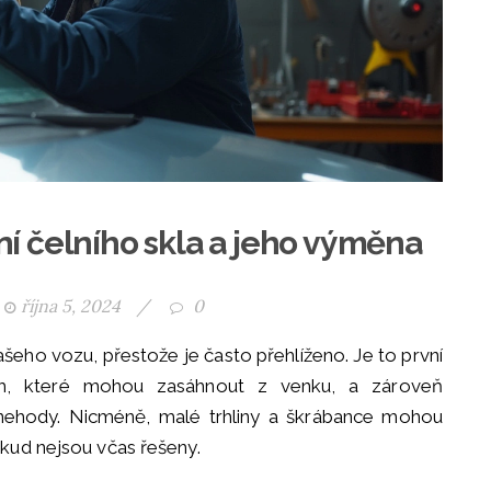
í čelního skla a jeho výměna
října 5, 2024
/
0
vašeho vozu, přestože je často přehlíženo. Je to první
ům, které mohou zasáhnout z venku, a zároveň
 nehody. Nicméně, malé trhliny a škrábance mohou
kud nejsou včas řešeny.