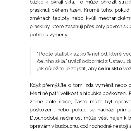
blízko k okraji skla. To může ohrozit struk
prasknutí během řízení. Kromě toho, pokud s
změnách teploty nebo kvůli mechanickému
praskliny, které zasahují přes celý povrch sk
potřebu výměny.
"Podle statistik až 30 % nehod, které v
čelního skla," uvádí odborníci z Ústavu 
jak důležité je zajistit, aby
čelní sklo
voz
Když přemýšlíte o tom, zda vyměnit nebo opr
Mezi ně patří velikost a hloubka poškození.
zorné pole řidiče, často může být oprav
poškození, nebo pokud se nachází přímo 
Dlouhodobá nečinnost může vést nejen k b
opravám v budoucnu, což rozhodně nestojí za