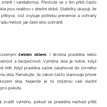
ínit i vandalismus. Přestože se s tím příliš často
la jsou realitou v dnešní době. Statistky ukazují, že
 přibývá, což zvyšuje potřebu prevence a ochrany
adu metod, jak čelní sklo ochránit.
oškozeným
čelním sklem
. I drobná prasklina nebo
itelnost a bezpečnost. Výměna skla je nutná, když
ě řídit. Když prasklina začne zasahovat do zorného
měnu skla. Pamatujte, že zákon často stanovuje přísné
ození skla. Nejenže je to otázkou vaší vlastní
 pro pokutu.
 zvážit výměnu, pokud se prasklina nachází příliš