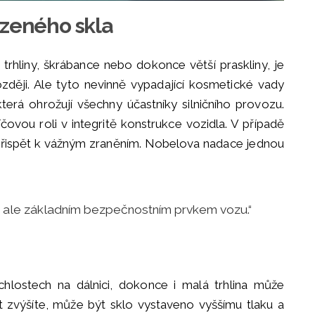
ozeného skla
trhliny, škrábance nebo dokonce větší praskliny, je
zději. Ale tyto nevinně vypadající kosmetické vady
terá ohrožují všechny účastníky silničního provozu.
íčovou roli v integritě konstrukce vozidla. V případě
řispět k vážným zraněním. Nobelova nadace jednou
 ale základním bezpečnostním prvkem vozu.“
chlostech na dálnici, dokonce i malá trhlina může
st zvýšíte, může být sklo vystaveno vyššímu tlaku a