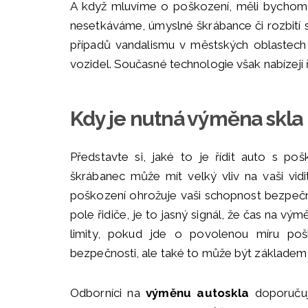
A když mluvíme o poškození, měli bychom zm
nesetkáváme, úmyslné škrábance či rozbití sk
případů vandalismu v městských oblastech
vozidel. Současné technologie však nabízejí ř
Kdy je nutná výměna skla
Představte si, jaké to je řídit auto s p
škrábanec může mít velký vliv na vaši vid
poškození ohrožuje vaši schopnost bezpečn
pole řidiče, je to jasný signál, že čas na vý
limity, pokud jde o povolenou míru pošk
bezpečnosti, ale také to může být základem
Odborníci na
výměnu autoskla
doporučují