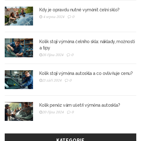
Kdy je opravdu nutné vyměnit čelní sklo?
4 srpna 2024
0
Kolik stojí výměna čelního skla: náklady, možnosti
a tipy
26 října 2024
0
Kolik stojí výměna autoskla a co ovlivňuje cenu?
21 září 2024
0
Kolik peněz vám ušetří výměna autoskla?
20 října 2024
0
KATEGORIE