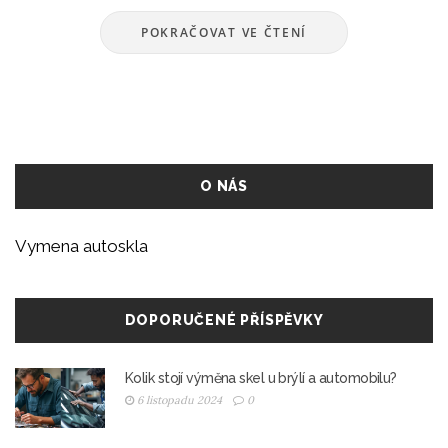
POKRAČOVAT VE ČTENÍ
O NÁS
Vymena autoskla
DOPORUČENÉ PŘÍSPĚVKY
Kolik stojí výměna skel u brýlí a automobilu?
6 listopadu 2024
0