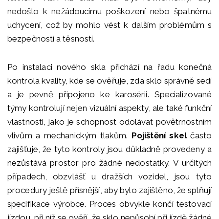
nedošlo k nežádoucímu poškození nebo špatnému
uchycení, což by mohlo vést k dalším problémům s
bezpečností a těsností.
Po instalaci nového skla přichází na řadu konečná
kontrola kvality, kde se ověřuje, zda sklo správně sedí
a je pevně připojeno ke karosérii. Specializované
týmy kontrolují nejen vizuální aspekty, ale také funkční
vlastnosti, jako je schopnost odolávat povětrnostním
vlivům a mechanickým tlakům.
Pojištění skel
často
zajišťuje, že tyto kontroly jsou důkladně provedeny a
nezůstává prostor pro žádné nedostatky. V určitých
případech, obzvlášť u dražších vozidel, jsou tyto
procedury ještě přísnější, aby bylo zajištěno, že splňují
specifikace výrobce. Proces obvykle končí testovací
jízdou, při níž se ověří, že sklo nepůsobí při jízdě žádné