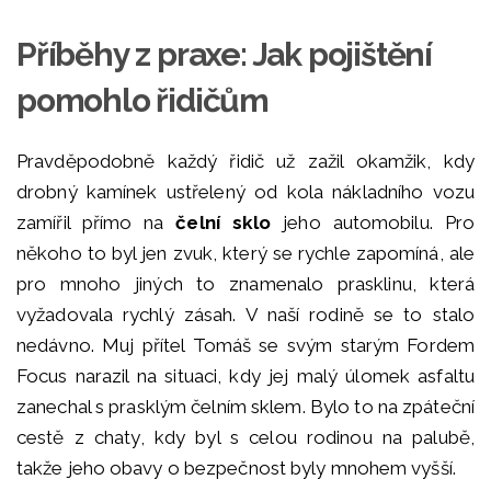
Příběhy z praxe: Jak pojištění
pomohlo řidičům
Pravděpodobně každý řidič už zažil okamžik, kdy
drobný kamínek ustřelený od kola nákladního vozu
zamířil přímo na
čelní sklo
jeho automobilu. Pro
někoho to byl jen zvuk, který se rychle zapomíná, ale
pro mnoho jiných to znamenalo prasklinu, která
vyžadovala rychlý zásah. V naší rodině se to stalo
nedávno. Muj přítel Tomáš se svým starým Fordem
Focus narazil na situaci, kdy jej malý úlomek asfaltu
zanechal s prasklým čelním sklem. Bylo to na zpáteční
cestě z chaty, kdy byl s celou rodinou na palubě,
takže jeho obavy o bezpečnost byly mnohem vyšší.