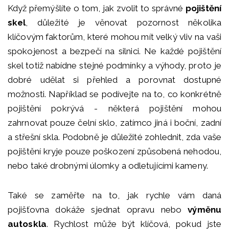
Když přemýšlíte o tom, jak zvolit to správné
pojištění
skel
, důležité je věnovat pozornost několika
klíčovým faktorům, které mohou mít velký vliv na vaši
spokojenost a bezpečí na silnici. Ne každé pojištění
skel totiž nabídne stejné podmínky a výhody, proto je
dobré udělat si přehled a porovnat dostupné
možnosti. Například se podívejte na to, co konkrétně
pojištění pokrývá - některá pojištění mohou
zahrnovat pouze čelní sklo, zatímco jiná i boční, zadní
a střešní skla. Podobně je důležité zohlednit, zda vaše
pojištění kryje pouze poškození způsobená nehodou,
nebo také drobnými úlomky a odletujícími kameny.
Také se zaměřte na to, jak rychle vám daná
pojišťovna dokáže sjednat opravu nebo
výměnu
autoskla
. Rychlost může být klíčová, pokud jste