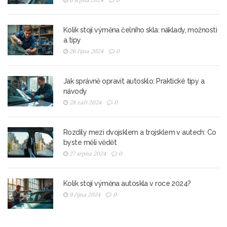
6 srpna 2024
0
Kolik stojí výměna čelního skla: náklady, možnosti
a tipy
26 října 2024
0
Jak správně opravit autosklo: Praktické tipy a
návody
28 září 2024
0
Rozdíly mezi dvojsklem a trojsklem v autech: Co
byste měli vědět
27 srpna 2024
0
Kolik stojí výměna autoskla v roce 2024?
9 října 2024
0