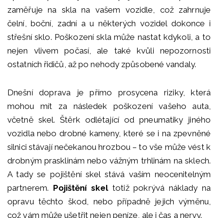
zaměřuje na skla na vašem vozidle, což zahrnuje
čelní, boční, zadní a u některých vozidel dokonce i
střešní sklo. Poškození skla může nastat kdykoli, a to
nejen vlivem počasí, ale také kvůli nepozornosti
ostatních řidičů, až po nehody způsobené vandaly.
Dnešní doprava je přímo prosycena riziky, která
mohou mít za následek poškození vašeho auta,
včetně skel. Štěrk odlétající od pneumatiky jiného
vozidla nebo drobné kameny, které se i na zpevněné
silnici stávají nečekanou hrozbou – to vše může vést k
drobným prasklinám nebo vážným trhlinám na sklech.
A tady se pojištění skel stává vaším neocenitelným
partnerem.
Pojištění skel
totiž pokrývá náklady na
opravu těchto škod, nebo případně jejich výměnu,
což vám může ušetřit nejen peníze, ale i čas a nervy.