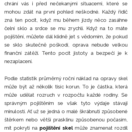
chrání vás i před nečekanými situacemi, které se
mohou zdát na první pohled neškodné. Každý řidič
zná ten pocit, když mu během jízdy něco zasáhne
čelní sklo a srdce se mu zrychlí. Když na to máte
pojištění, můžete dál klidně jet s vědomím, že pokud
se sklo skutečně poškodí, oprava nebude velkou
finanční zátěží. Tento pocit jistoty a bezpečí je k
nezaplacení.
Podle statistik průměrný roční náklad na opravy skel
může být až několik tisíc korun. To je částka, která
může udělat rozruch v rozpočtu každé rodiny. Se
správným pojištěním se však tyto výdaje stávají
minulostí. Ať už se jedná o malé škrábnutí způsobené
štěrkem nebo větší prasklinu způsobenou počasím,
mít pokrytí na
pojištění skel
může znamenat rozdíl