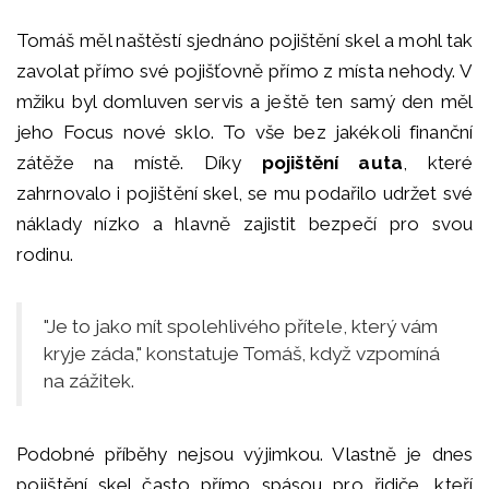
Tomáš měl naštěstí sjednáno pojištění skel a mohl tak
zavolat přímo své pojišťovně přímo z místa nehody. V
mžiku byl domluven servis a ještě ten samý den měl
jeho Focus nové sklo. To vše bez jakékoli finanční
zátěže na místě. Díky
pojištění auta
, které
zahrnovalo i pojištění skel, se mu podařilo udržet své
náklady nízko a hlavně zajistit bezpečí pro svou
rodinu.
"Je to jako mít spolehlivého přítele, který vám
kryje záda," konstatuje Tomáš, když vzpomíná
na zážitek.
Podobné příběhy nejsou výjimkou. Vlastně je dnes
pojištění skel často přímo spásou pro řidiče, kteří