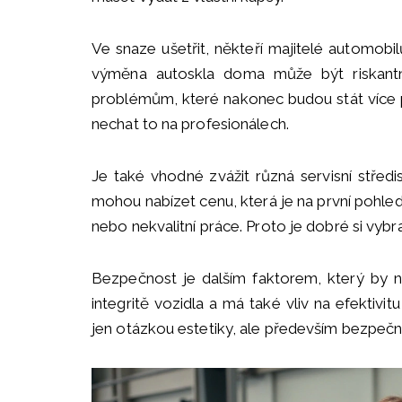
Ve snaze ušetřit, někteří majitelé automobi
výměna autoskla doma může být riskantn
problémům, které nakonec budou stát více p
nechat to na profesionálech.
Je také vhodné zvážit různá servisní středi
mohou nabízet cenu, která je na první pohle
nebo nekvalitní práce. Proto je dobré si vyb
Bezpečnost je dalším faktorem, který by ne
integritě vozidla a má také vliv na efektivi
jen otázkou estetiky, ale především bezpečno