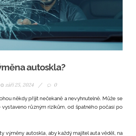
 výměna autoskla?
září 25, 2024
/
0
ohou někdy přijít nečekaně a nevyhnutelně. Může se
 je vystaveno různým rizikům, od špatného počasí po
y výměny autoskla, aby každý majitel auta věděl, na