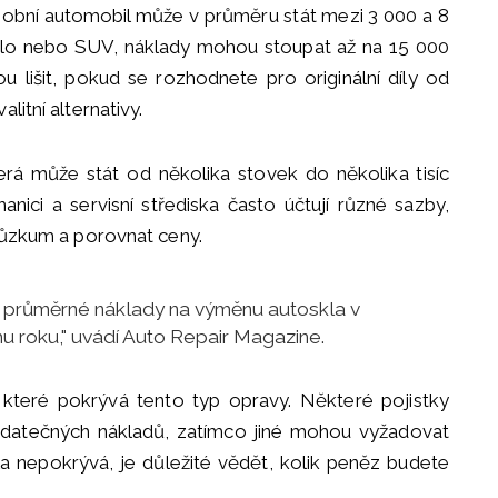
sobní automobil může v průměru stát mezi 3 000 a 8
dlo nebo SUV, náklady mohou stoupat až na 15 000
 lišit, pokud se rozhodnete pro originální díly od
litní alternativy.
erá může stát od několika stovek do několika tisíc
hanici a servisní střediska často účtují různé sazby,
průzkum a porovnat ceny.
23, průměrné náklady na výměnu autoskla v
u roku," uvádí Auto Repair Magazine.
í, které pokrývá tento typ opravy. Některé pojistky
odatečných nákladů, zatímco jiné mohou vyžadovat
a nepokrývá, je důležité vědět, kolik peněz budete