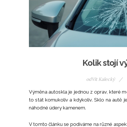
Kolik stojí
od
Vít Kalecký
/
Výměna autoskla je jednou z oprav, které m
to stát komukoliv a kdykoliv. Sklo na autě
náhodné údery kamenem.
V tomto článku se podíváme na různé aspekt