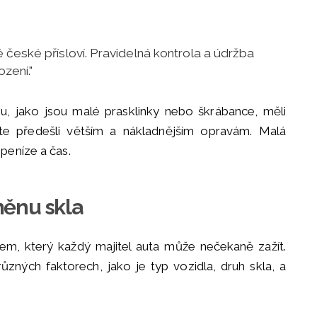
ré české přísloví. Pravidelná kontrola a údržba
ození."
u, jako jsou malé prasklinky nebo škrábance, měli
ste předešli větším a nákladnějším opravám. Malá
peníze a čas.
ěnu skla
, který každý majitel auta může nečekaně zažít.
různých faktorech, jako je typ vozidla, druh skla, a