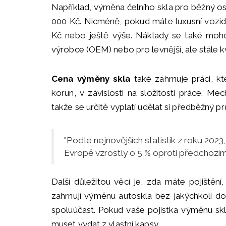
Například, výměna čelního skla pro běžný o
000 Kč. Nicméně, pokud máte luxusní vozi
Kč nebo ještě výše. Náklady se také mohou
výrobce (OEM) nebo pro levnější, ale stále kva
Cena výměny skla
také zahrnuje práci, kt
korun, v závislosti na složitosti práce. Mec
takže se určitě vyplatí udělat si předběžný 
"Podle nejnovějších statistik z roku 20
Evropě vzrostly o 5 % oproti předchozím
Další důležitou věcí je, zda máte pojištěn
zahrnují výměnu autoskla bez jakýchkoli d
spoluúčast. Pokud vaše pojistka výměnu skl
muset vydat z vlastní kapsy.