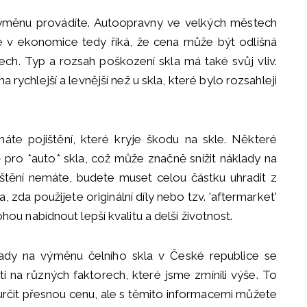
výměnu provádíte. Autoopravny ve velkých městech
 v ekonomice tedy říká, že cena může být odlišná
ch. Typ a rozsah poškození skla má také svůj vliv.
rychlejší a levnější než u skla, které bylo rozsahleji
te pojištění, které kryje škodu na skle. Některé
vě pro *auto* skla, což může značně snížit náklady na
štění nemáte, budete muset celou částku uhradit z
, zda použijete originální díly nebo tzv. 'aftermarket'
mohou nabídnout lepší kvalitu a delší životnost.
lady na výměnu čelního skla v České republice se
ti na různých faktorech, které jsme zmínili výše. To
rčit přesnou cenu, ale s těmito informacemi můžete