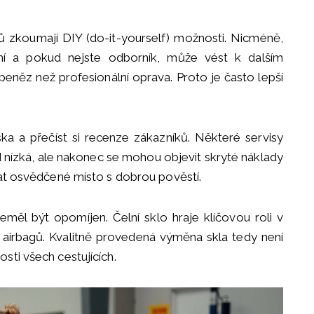
lů zkoumají DIY (do-it-yourself) možnosti. Nicméně,
í a pokud nejste odborník, může vést k dalším
eněz než profesionální oprava. Proto je často lepší
ska a přečíst si recenze zákazníků. Některé servisy
d nízká, ale nakonec se mohou objevit skryté náklady
rat osvědčené místo s dobrou pověstí.
měl být opomíjen. Čelní sklo hraje klíčovou roli v
tu airbagů. Kvalitně provedená výměna skla tedy není
sti všech cestujících.