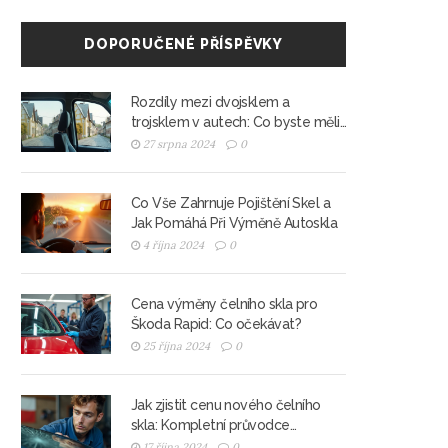
DOPORUČENÉ PŘÍSPĚVKY
Rozdíly mezi dvojsklem a
trojsklem v autech: Co byste měli
vědět
27 srpna 2024
0
Co Vše Zahrnuje Pojištění Skel a
Jak Pomáhá Při Výměně Autoskla
4 října 2024
0
Cena výměny čelního skla pro
Škoda Rapid: Co očekávat?
25 října 2024
0
Jak zjistit cenu nového čelního
skla: Kompletní průvodce
výměnou autoskel
17 října 2024
0