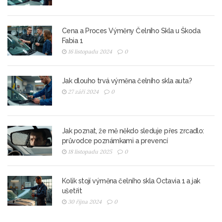
Cena a Proces Výměny Čelního Skla u Škoda
Fabia 1
16 listopadu 2024
0
Jak dlouho trvá výměna čelního skla auta?
27 září 2024
0
Jak poznat, že mě někdo sleduje přes zrcadlo:
průvodce poznámkami a prevencí
18 listopadu 2025
0
Kolik stojí výměna čelního skla Octavia 1 a jak
ušetřit
30 října 2024
0