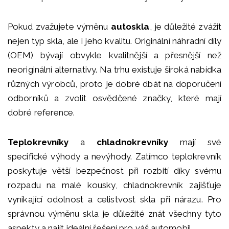
Pokud zvažujete výměnu
autoskla
, je důležité zvážit
nejen typ skla, ale i jeho kvalitu. Originální náhradní díly
(OEM) bývají obvykle kvalitnější a přesnější než
neoriginální alternativy. Na trhu existuje široká nabídka
různých výrobců, proto je dobré dbát na doporučení
odborníků a zvolit osvědčené značky, které mají
dobré reference.
Teplokrevníky
a
chladnokrevníky
mají své
specifické výhody a nevýhody. Zatímco teplokrevník
poskytuje větší bezpečnost při rozbití díky svému
rozpadu na malé kousky, chladnokrevník zajišťuje
vynikající odolnost a celistvost skla při nárazu. Pro
správnou výměnu skla je důležité znát všechny tyto
aspekty a najít ideální řešení pro váš automobil.