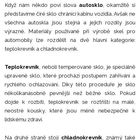
Když nám někdo poví slova
autosklo
, okamžitě si
představíme čiré sklo chránící kabinu vozidla. Avšak ne
všechna autoskla jsou stejná a jejich rozdíly jsou
výrazné. Materiály používané při výrobě skel pro
automobily lze rozdělit na dvě hlavní kategorie:
teplokrevník a chladnokrevník.
Teplokrevník
, neboli temperované sklo, je speciálně
upravené sklo, které prochází postupem zahřívání a
rychlého ochlazování. Díky této proceduře je sklo
několikanásobně pevnější než běžné sklo. Pokud
dojde k rozbití, teplokrevník se roztříští na malé,
neostré kousky, které jsou méně nebezpečné k
lidskému zdraví.
Na druhé straně stojí
chladnokrevník
, známý také