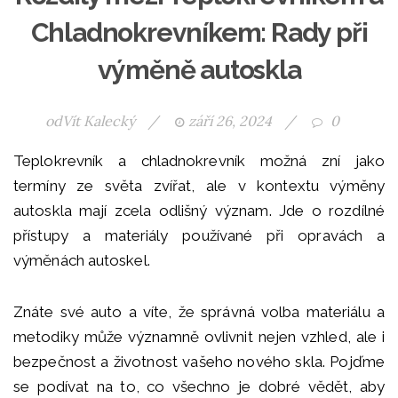
Chladnokrevníkem: Rady při
výměně autoskla
od
Vít Kalecký
/
září 26, 2024
/
0
Teplokrevník a chladnokrevník možná zní jako
termíny ze světa zvířat, ale v kontextu výměny
autoskla mají zcela odlišný význam. Jde o rozdílné
přístupy a materiály používané při opravách a
výměnách autoskel.
Znáte své auto a víte, že správná volba materiálu a
metodiky může významně ovlivnit nejen vzhled, ale i
bezpečnost a životnost vašeho nového skla. Pojďme
se podívat na to, co všechno je dobré vědět, aby