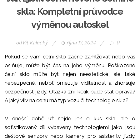
skla: Kompletní průvodce
výměnou autoskel
od
Vít Kalecký
/
října 17, 2024
/
0
Pokud se vám čelní sklo začne zamlžovat nebo vás
oslňuje, může být čas na jeho výměnu. Poškozené
čelní sklo může být nejen neestetické, ale také
nebezpečné, neboť omezuje viditelnost a zhoršuje
bezpečnost jízdy. Otázka zní: kolik bude stát oprava?
A jaký vliv na cenu má typ vozu či technologie skla?
V dnešní době už nejde jen o kus skla, ale o
sofistikovaný díl vybavený technologiemi jako jsou
dešťové senzory nebo kamery pro asistenty jízdy.