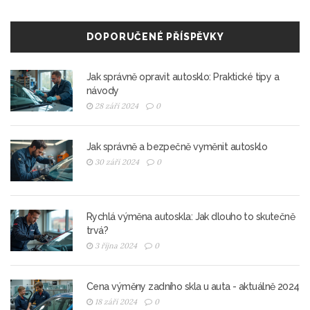
DOPORUČENÉ PŘÍSPĚVKY
Jak správně opravit autosklo: Praktické tipy a
návody
28 září 2024
0
Jak správně a bezpečně vyměnit autosklo
30 září 2024
0
Rychlá výměna autoskla: Jak dlouho to skutečně
trvá?
3 října 2024
0
Cena výměny zadního skla u auta - aktuálně 2024
18 září 2024
0