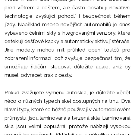
před větrem a deštěm, ale často obsahují inovativní
technologie zvyšující pohodlí i bezpečnost během
jízdy. Například mnoho novějších automobilů je dnes
vybaveno čelními skly s integrovanými senzory, které
detekují dešťové kapky a automaticky aktivují stěrače.
Jiné modely mohou mít průhled opení toulčů pro
zobrazení informací, což zvyšuje bezpečnost tím, že
umožňuje řidičům sledovat důležité údaje, aniž by
museli odvracet zrak z cesty.
Pokud zvažujete výměnu autoskla, je důležité vědět
něco o různých typech skel dostupných na trhu. Dva
hlavní typy, které se běžně používají v automobilovém
průmyslu, jsou laminovaná a tvrzená skla. Laminovaná
skla jsou velmi populární, protože nabízejí vysokou
úroveň bezpečnosti. Skládají se z několika vrstev s