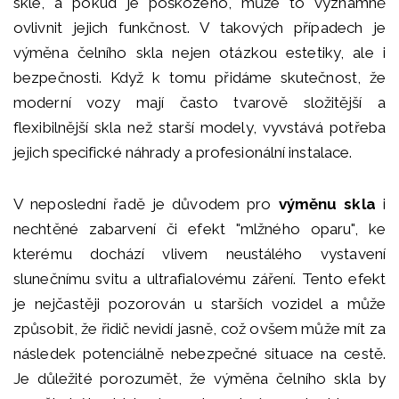
skle, a pokud je poškozeno, může to významně
ovlivnit jejich funkčnost. V takových případech je
výměna čelního skla nejen otázkou estetiky, ale i
bezpečnosti. Když k tomu přidáme skutečnost, že
moderní vozy mají často tvarově složitější a
flexibilnější skla než starší modely, vyvstává potřeba
jejich specifické náhrady a profesionální instalace.
V neposlední řadě je důvodem pro
výměnu skla
i
nechtěné zabarvení či efekt "mlžného oparu", ke
kterému dochází vlivem neustálého vystavení
slunečnímu svitu a ultrafialovému záření. Tento efekt
je nejčastěji pozorován u starších vozidel a může
způsobit, že řidič nevidí jasně, což ovšem může mít za
následek potenciálně nebezpečné situace na cestě.
Je důležité porozumět, že výměna čelního skla by