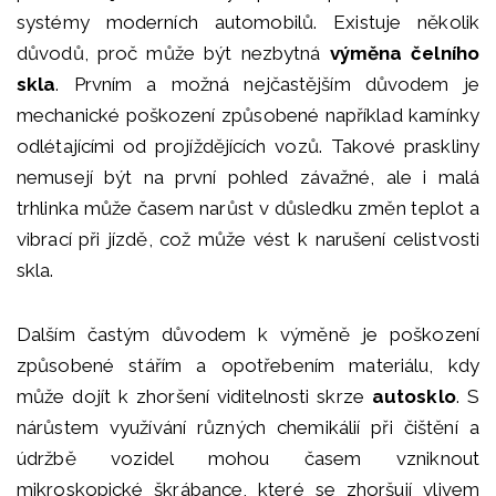
systémy moderních automobilů. Existuje několik
důvodů, proč může být nezbytná
výměna čelního
skla
. Prvním a možná nejčastějším důvodem je
mechanické poškození způsobené například kamínky
odlétajícími od projíždějících vozů. Takové praskliny
nemusejí být na první pohled závažné, ale i malá
trhlinka může časem narůst v důsledku změn teplot a
vibrací při jízdě, což může vést k narušení celistvosti
skla.
Dalším častým důvodem k výměně je poškození
způsobené stářím a opotřebením materiálu, kdy
může dojít k zhoršení viditelnosti skrze
autosklo
. S
nárůstem využívání různých chemikálií při čištění a
údržbě vozidel mohou časem vzniknout
mikroskopické škrábance, které se zhoršují vlivem