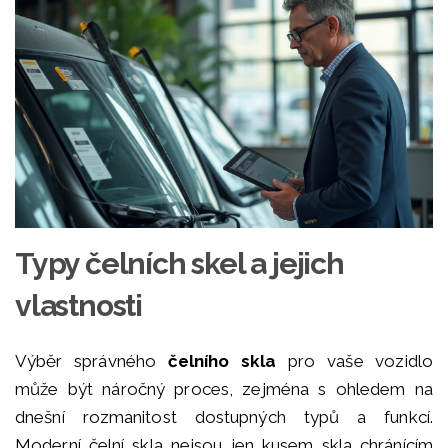
Typy čelních skel a jejich
vlastnosti
Výběr správného
čelního skla
pro vaše vozidlo
může být náročný proces, zejména s ohledem na
dnešní rozmanitost dostupných typů a funkcí.
Moderní čelní skla nejsou jen kusem skla chránícím