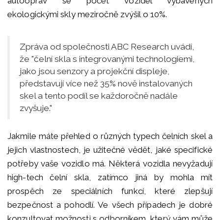
autooprav se počet vozidel vybavených
ekologickými skly meziročně zvýšil o 10%.
Zpráva od společnosti ABC Research uvádí,
že "čelní skla s integrovanými technologiemi,
jako jsou senzory a projekční displeje,
představují více než 35% nově instalovaných
skel a tento podíl se každoročně nadále
zvyšuje."
Jakmile máte přehled o různých typech čelních skel a
jejich vlastnostech, je užitečné vědět, jaké specifické
potřeby vaše vozidlo má. Některá vozidla nevyžadují
high-tech čelní skla, zatímco jiná by mohla mít
prospěch ze speciálních funkcí, které zlepšují
bezpečnost a pohodlí. Ve všech případech je dobré
konzultovat možnosti s odborníkem, který vám může