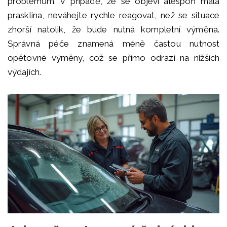
problémům. V případě, že se objeví alespoň malá
prasklina, neváhejte rychle reagovat, než se situace
zhorší natolik, že bude nutná kompletní výměna.
Správná péče znamená méně častou nutnost
opětovné výměny, což se přímo odrazí na nižších
výdajích.