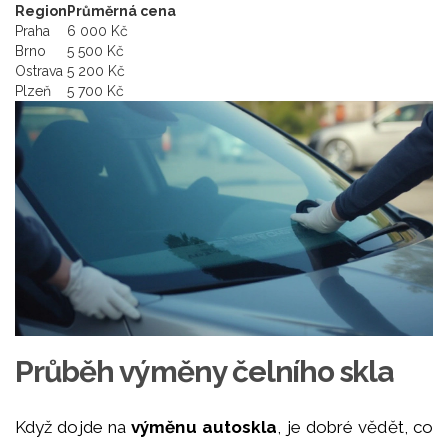
Region
Průměrná cena
Praha
6 000 Kč
Brno
5 500 Kč
Ostrava
5 200 Kč
Plzeň
5 700 Kč
Průběh výměny čelního skla
Když dojde na
výměnu autoskla
, je dobré vědět, co