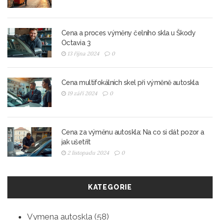
Cena a proces výměny čelního skla u Škody
Octavia 3
13 října 2024
0
Cena multifokálních skel při výměně autoskla
19 září 2024
0
Cena za výměnu autoskla: Na co si dát pozor a
jak ušetřit
2 listopadu 2024
0
KATEGORIE
Vymena autoskla
(58)