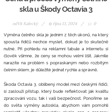
skla u Škody Octavia 3
od
Vít Kalecký
/
října 13, 2024
/
0
Výměna čelního skla je jedním z těch úkonů, na který
spousta řidičů nechce myslet, dokud je to skutečně
nutné. Při pohledu na reklamní tabule a internetu si
člověk všimne, že ceny se mohou velmi lišit. Jakmile
narazíte na problém s popraskaným nebo rozbitým
čelním sklem, je důležité jednat rychle a správně.
Škoda Octavia 3, oblíbený model mezi českými řidiči,
si zaslouží přístup, který bude reflektovat jak kvalitu
zpracování vozu, tak i vaši bezpečnost. Ponoříme se
do světa výměny autoskla, abychom vám pomohli