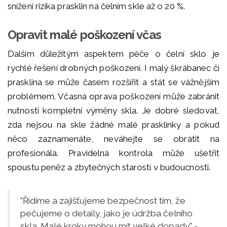
snížení rizika prasklin na čelním skle až o 20 %.
Opravit malé poškození včas
Dalším důležitým aspektem péče o čelní sklo je
rychlé řešení drobných poškození. I malý škrábanec či
prasklina se může časem rozšířit a stát se vážnějším
problémem. Včasná oprava poškození může zabránit
nutnosti kompletní výměny skla. Je dobré sledovat,
zda nejsou na skle žádné malé prasklinky a pokud
něco zaznamenáte, neváhejte se obrátit na
profesionála. Pravidelná kontrola může ušetřit
spoustu peněz a zbytečných starostí v budoucnosti.
"Řídíme a zajišťujeme bezpečnost tím, že
pečujeme o detaily, jako je údržba čelního
skla. Malé kroky mohou mít velké dopady." -