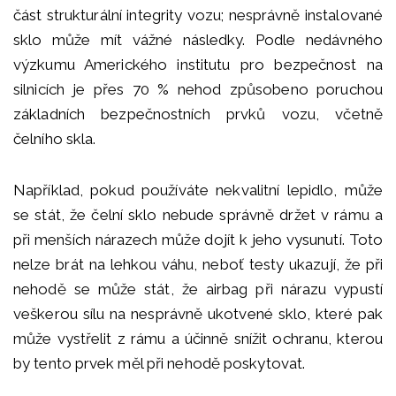
část strukturální integrity vozu; nesprávně instalované
sklo může mít vážné následky. Podle nedávného
výzkumu Amerického institutu pro bezpečnost na
silnicích je přes 70 % nehod způsobeno poruchou
základních bezpečnostních prvků vozu, včetně
čelního skla.
Například, pokud používáte nekvalitní lepidlo, může
se stát, že čelní sklo nebude správně držet v rámu a
při menších nárazech může dojít k jeho vysunutí. Toto
nelze brát na lehkou váhu, neboť testy ukazují, že při
nehodě se může stát, že airbag při nárazu vypustí
veškerou sílu na nesprávně ukotvené sklo, které pak
může vystřelit z rámu a účinně snížit ochranu, kterou
by tento prvek měl při nehodě poskytovat.