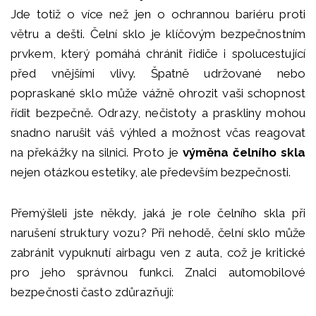
Jde totiž o více než jen o ochrannou bariéru proti
větru a dešti. Čelní sklo je klíčovým bezpečnostním
prvkem, který pomáhá chránit řidiče i spolucestující
před vnějšími vlivy. Špatně udržované nebo
popraskané sklo může vážně ohrozit vaši schopnost
řídit bezpečně. Odrazy, nečistoty a praskliny mohou
snadno narušit váš výhled a možnost včas reagovat
na překážky na silnici. Proto je
výměna čelního skla
nejen otázkou estetiky, ale především bezpečnosti.
Přemýšleli jste někdy, jaká je role čelního skla při
narušení struktury vozu? Při nehodě, čelní sklo může
zabránit vypuknutí airbagu ven z auta, což je kritické
pro jeho správnou funkci. Znalci automobilové
bezpečnosti často zdůrazňují: