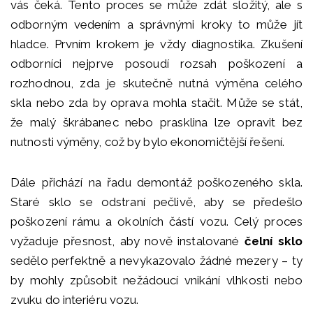
vás čeká. Tento proces se může zdát složitý, ale s
odborným vedením a správnými kroky to může jít
hladce. Prvním krokem je vždy diagnostika. Zkušení
odborníci nejprve posoudí rozsah poškození a
rozhodnou, zda je skutečně nutná výměna celého
skla nebo zda by oprava mohla stačit. Může se stát,
že malý škrábanec nebo prasklina lze opravit bez
nutnosti výměny, což by bylo ekonomičtější řešení.
Dále přichází na řadu demontáž poškozeného skla.
Staré sklo se odstraní pečlivě, aby se předešlo
poškození rámu a okolních částí vozu. Celý proces
vyžaduje přesnost, aby nově instalované
čelní sklo
sedělo perfektně a nevykazovalo žádné mezery – ty
by mohly způsobit nežádoucí vnikání vlhkosti nebo
zvuku do interiéru vozu.