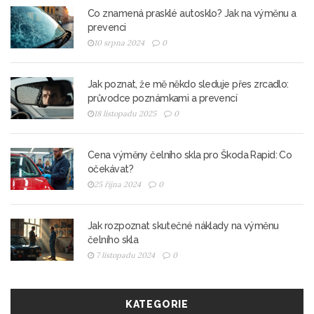
Co znamená prasklé autosklo? Jak na výměnu a
prevenci
10 srpna 2024
0
Jak poznat, že mě někdo sleduje přes zrcadlo:
průvodce poznámkami a prevencí
18 listopadu 2025
0
Cena výměny čelního skla pro Škoda Rapid: Co
očekávat?
25 října 2024
0
Jak rozpoznat skutečné náklady na výměnu
čelního skla
7 listopadu 2024
0
KATEGORIE