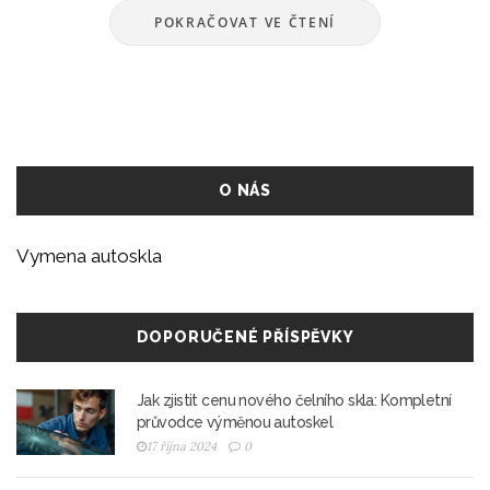
POKRAČOVAT VE ČTENÍ
O NÁS
Vymena autoskla
DOPORUČENÉ PŘÍSPĚVKY
Jak zjistit cenu nového čelního skla: Kompletní
průvodce výměnou autoskel
17 října 2024
0