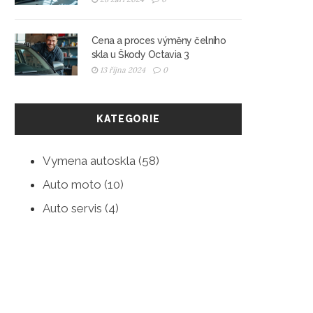
Cena a proces výměny čelního
skla u Škody Octavia 3
13 října 2024
0
KATEGORIE
Vymena autoskla
(58)
Auto moto
(10)
Auto servis
(4)