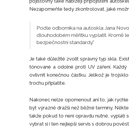
pojišťovny také nabízejí připojištění autosk
Nezapomeňte tedy zkontrolovat, jaké možnos
Podle odborníka na autoskla Jana Novot
dlouhodobém měřítku vyplatit. Kromě lepš
bezpečnostní standardy."
Je také důležité zvolit správný typ skla. Exi
tónované a odolné proti UV záření. Každý 
ovlivnit konečnou částku. Jelikož je trojsklo
trochu připlatíte.
Nakonec nelze opomenout ani to, jak rychle
být výrazně dražší než běžné termíny. Někter
takže pokud to není opravdu nutné, vyplatí 
vybrat si i ten nejlepší servis s dobrou pověstí