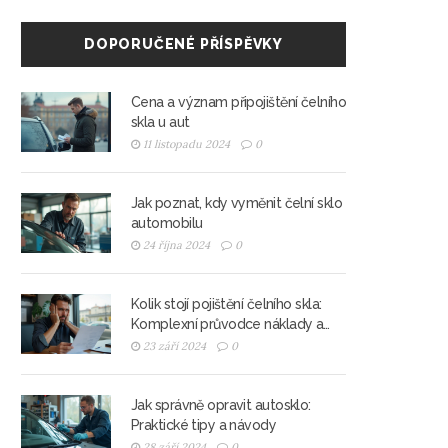
DOPORUČENÉ PŘÍSPĚVKY
Cena a význam připojištění čelního
skla u aut
11 listopadu 2024
0
Jak poznat, kdy vyměnit čelní sklo
automobilu
24 října 2024
0
Kolik stojí pojištění čelního skla:
Komplexní průvodce náklady a
možnostmi
23 září 2024
0
Jak správně opravit autosklo:
Praktické tipy a návody
28 září 2024
0