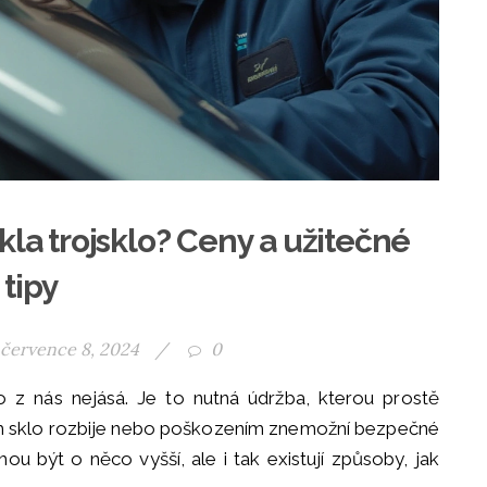
kla trojsklo? Ceny a užitečné
tipy
července 8, 2024
/
0
 z nás nejásá. Je to nutná údržba, kterou prostě
m sklo rozbije nebo poškozením znemožní bezpečné
hou být o něco vyšší, ale i tak existují způsoby, jak