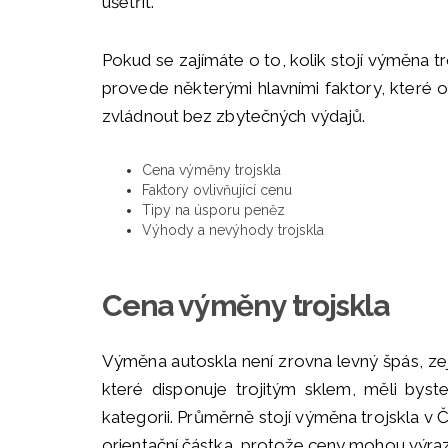
ušetřit.
Pokud se zajímáte o to, kolik stojí výměna t
provede některými hlavními faktory, které ov
zvládnout bez zbytečných výdajů.
Cena výměny trojskla
Faktory ovlivňující cenu
Tipy na úsporu peněz
Výhody a nevýhody trojskla
Cena výměny trojskla
Výměna autoskla není zrovna levný špás, z
které disponuje trojitým sklem, měli byst
kategorii. Průměrně stojí výměna trojskla v
orientační částka, protože ceny mohou výraz