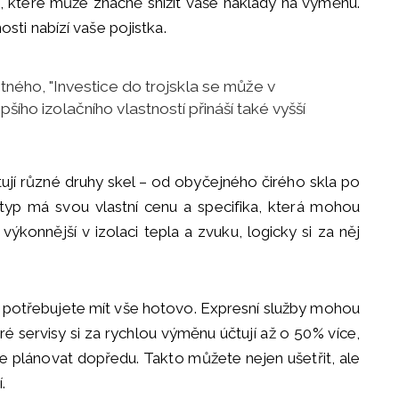
el, které může značně snížit vaše náklady na výměnu.
ti nabízí vaše pojistka.
ného, "Investice do trojskla se může v
ího izolačního vlastností přináší také vyšší
stují různé druhy skel – od obyčejného čirého skla po
typ má svou vlastní cenu a specifika, která mohou
 výkonnější v izolaci tepla a zvuku, logicky si za něj
 potřebujete mít vše hotovo. Expresní služby mohou
é servisy si za rychlou výměnu účtují až o 50% více,
se plánovat dopředu. Takto můžete nejen ušetřit, ale
.