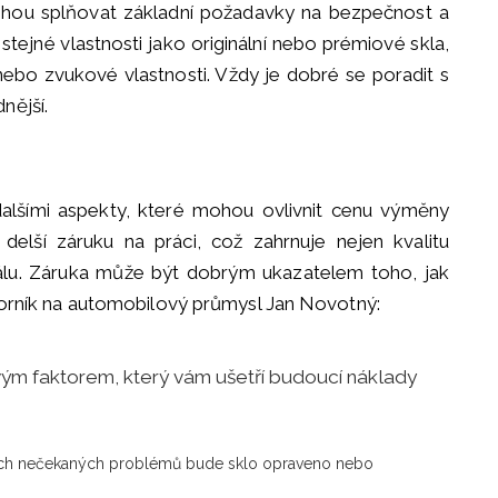
mohou splňovat základní požadavky na bezpečnost a
ejné vlastnosti jako originální nebo prémiové skla,
 nebo zvukové vlastnosti. Vždy je dobré se poradit s
nější.
dalšími aspekty, které mohou ovlivnit cenu výměny
í delší záruku na práci, což zahrnuje nejen kvalitu
iálu. Záruka může být dobrým ukazatelem toho, jak
odborník na automobilový průmysl Jan Novotný:
ovým faktorem, který vám ušetří budoucí náklady
jakých nečekaných problémů bude sklo opraveno nebo