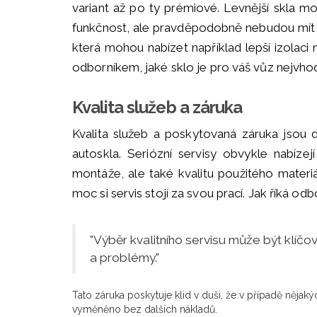
variant až po ty prémiové. Levnější skla 
funkčnost, ale pravděpodobně nebudou mít st
která mohou nabízet například lepší izolaci
odborníkem, jaké sklo je pro váš vůz nejvhod
Kvalita služeb a záruka
Kvalita služeb a poskytovaná záruka jsou 
autoskla. Seriózní servisy obvykle nabízej
montáže, ale také kvalitu použitého mater
moc si servis stojí za svou prací. Jak říká 
"Výběr kvalitního servisu může být klíč
a problémy."
Tato záruka poskytuje klid v duši, že v případě ně
vyměněno bez dalších nákladů.