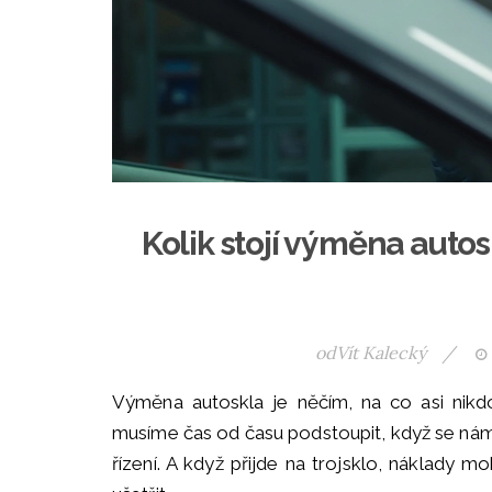
Kolik stojí výměna autos
od
Vít Kalecký
/
Výměna autoskla je něčím, na co asi nikdo
musíme čas od času podstoupit, když se ná
řízení. A když přijde na trojsklo, náklady mo